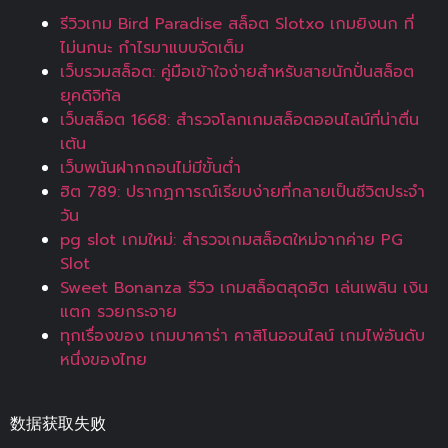
รีวิวเกม Bird Paradise สล็อต Slotxo เกมยิงนก ที่
ไม่นกนะ กำไรมาแบบจัดเต็ม
เว็บรวมสล็อต: คู่มือเข้าใจง่ายสำหรับสายนักปั่นสล็อต
ยุคดิจิทัล
เว็บสล็อต 1668: สำรวจโลกเกมสล็อตออนไลน์ที่น่าตื่น
เต้น
เว็บพนันฝากถอนไม่มีขั้นต่ำ
ฮิต 789: ปรากฏการณ์เรียบง่ายที่กลายเป็นชีวิตประจำ
วัน
pg slot เกมใหม่: สำรวจเกมสล็อตใหม่จากค่าย PG
Slot
Sweet Bonanza รีวิว เกมสล็อตสุดฮิต เล่นเพลิน เงิน
แตก รวยกระจาย
ทุกเรื่องของ เกมบาคาร่า คาสิโนออนไลน์ เกมไพ่อันดับ
หนึ่งของไทย
数据获取失败