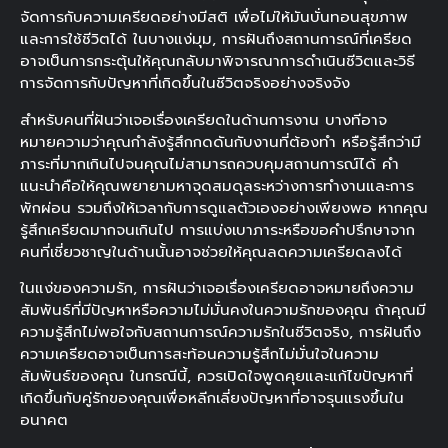
จัดการกับความเครียดอย่างมีสติ เพื่อไม่ให้มันบั่นทอนสุขภาพ
และการใช้ชีวิตได้ ในบางแง่มุม, การฝันถึงสถานการณ์ที่เครียด
อาจเป็นการกระตุ้นให้คุณกลับมาพิจารณาการดำเนินชีวิตและวิธี
การจัดการกับปัญหาที่เกิดขึ้นในชีวิตจริงอย่างจริงจัง
สำหรับคนที่ฝันว่าเจอเรื่องเครียดในด้านการงาน บางทีอาจ
หมายความว่าคุณกำลังรู้สึกกดดันกับงานที่ต้องทำ หรือรู้สึกว่ามี
ภาระที่มากเกินไปจนคุณไม่สามารถควบคุมสถานการณ์ได้ คำ
แนะนำคือให้คุณพยายามหาจุดสมดุลระหว่างการทำงานและการ
พักผ่อน รวมถึงให้เวลากับการดูแลตัวเองอย่างเพียงพอ หากคุณ
รู้สึกเครียดมากจนเกินไป การแบ่งเบาภาระหรือขอคำปรึกษาจาก
คนที่เชี่ยวชาญในด้านนั้นอาจช่วยให้คุณลดความเครียดลงได้
ในแง่ของความรัก, การฝันว่าเจอเรื่องเครียดอาจหมายถึงความ
สัมพันธ์ที่มีปัญหาหรือความไม่มั่นคงในความรักของคุณ ถ้าคุณมี
ความรู้สึกไม่พอใจกับสถานการณ์ความรักในชีวิตจริง, การฝันถึง
ความเครียดอาจเป็นการสะท้อนความรู้สึกไม่มั่นใจในความ
สัมพันธ์ของคุณ ในกรณีนี้, ควรเปิดใจพูดคุยและแก้ไขปัญหาที่
เกิดขึ้นกับคู่รักของคุณเพื่อหลีกเลี่ยงปัญหาที่อาจรุนแรงขึ้นใน
อนาคต