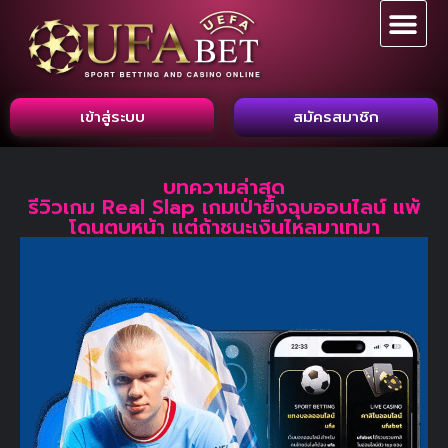
เข้าสู่ระบบ
สมัครสมาชิก
บทความล่าสุด
รีวิวเกม Real Slap เกมเป่ายิ้งฉุบออนไลน์ แพ้
โดนตบหน้า แต่ถ้าชนะเงินไหลมาเทมา