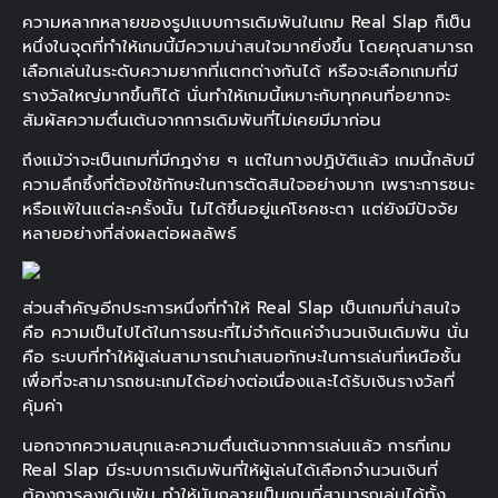
ความหลากหลายของรูปแบบการเดิมพันในเกม Real Slap ก็เป็น
หนึ่งในจุดที่ทำให้เกมนี้มีความน่าสนใจมากยิ่งขึ้น โดยคุณสามารถ
เลือกเล่นในระดับความยากที่แตกต่างกันได้ หรือจะเลือกเกมที่มี
รางวัลใหญ่มากขึ้นก็ได้ นั่นทำให้เกมนี้เหมาะกับทุกคนที่อยากจะ
สัมผัสความตื่นเต้นจากการเดิมพันที่ไม่เคยมีมาก่อน
ถึงแม้ว่าจะเป็นเกมที่มีกฎง่าย ๆ แต่ในทางปฏิบัติแล้ว เกมนี้กลับมี
ความลึกซึ้งที่ต้องใช้ทักษะในการตัดสินใจอย่างมาก เพราะการชนะ
หรือแพ้ในแต่ละครั้งนั้น ไม่ได้ขึ้นอยู่แค่โชคชะตา แต่ยังมีปัจจัย
หลายอย่างที่ส่งผลต่อผลลัพธ์
ส่วนสำคัญอีกประการหนึ่งที่ทำให้ Real Slap เป็นเกมที่น่าสนใจ
คือ ความเป็นไปได้ในการชนะที่ไม่จำกัดแค่จำนวนเงินเดิมพัน นั่น
คือ ระบบที่ทำให้ผู้เล่นสามารถนำเสนอทักษะในการเล่นที่เหนือชั้น
เพื่อที่จะสามารถชนะเกมได้อย่างต่อเนื่องและได้รับเงินรางวัลที่
คุ้มค่า
นอกจากความสนุกและความตื่นเต้นจากการเล่นแล้ว การที่เกม
Real Slap มีระบบการเดิมพันที่ให้ผู้เล่นได้เลือกจำนวนเงินที่
ต้องการลงเดิมพัน ทำให้มันกลายเป็นเกมที่สามารถเล่นได้ทั้ง