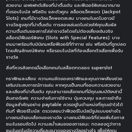
สวยงาม เอฟเฟกต์เสียงที่น่าตื่นเต้น และฟีเจอร์พิเศษมากมาย
ทั้งรอบโบนัส ฟรีสปิน และตัวคูณ สล็อตแจ็คพอต (Jackpot
Slots): เกมที่มีรางวัลแจ็คพอตสะสม บางเกมในเดโมอาจมี
รางวัลสูงสุดที่น่าตื่นเต้น การลองเล่นเดโมช่วยให้คุณสัมผัส
ความตื่นเต้นของการไล่ล่ารางวัลโดยไม่ต้องเสี่ยงเงินจริง
สล็อตมีฟีเจอร์พิเศษ (Slots with Special Features): บาง
เกมมาพร้อมกับมินิเกมหรือฟีเจอร์ที่ท้าทาย เช่น ฟรีสปินที่ถูกปลด
โดยสัญลักษณ์พิเศษ หรือรอบโบนัสที่ต้องเลือกตัวเลือกเพื่อรับ
รางวัล
สิ่งที่ควรสังเกตเมื่อเลือกเกมในสล็อตทดลอง superslot
กราฟิกและเสียง: ความคมชัดของกราฟิกและคุณภาพเสียงช่วย
เสริมประสบการณ์การเล่น หากคุณเป็นคนที่ชอบความสวยงาม
และเสียงที่น่าตื่นเต้น คุณสามารถเลือกเกมที่มีคุณสมบัติเหล่านี้
อินเทอร์เฟซ: ความง่ายในการใช้งาน ปุ่มควบคุม และการเข้าถึง
ข้อมูลสำคัญอย่าง paytable ควรอยู่ในตำแหน่งที่คุณเข้าใจได้
ทันที ฟีเจอร์โบนัส: ตรวจสอบว่าฟีเจอร์โบนัสมีรูปแบบอย่างไร
บางเกมมีรอบเลือกของรางวัล บางเกมมีฟีเจอร์ที่ช่วยเพิ่มโอกาส
ชนะในรอบถัดไป ความสม่ำเสมอของการชนะ: ทดลองดูว่าการ
ชนะในเดโมมีความถี่และขนาดของรางวัลอย่างไร เพื่อให้คุณ