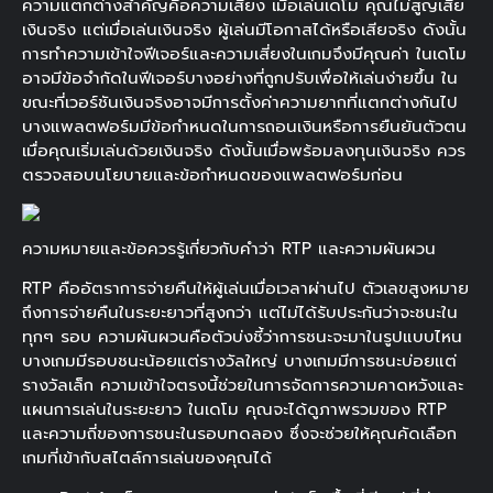
ความแตกต่างสำคัญคือความเสี่ยง เมื่อเล่นเดโม คุณไม่สูญเสีย
เงินจริง แต่เมื่อเล่นเงินจริง ผู้เล่นมีโอกาสได้หรือเสียจริง ดังนั้น
การทำความเข้าใจฟีเจอร์และความเสี่ยงในเกมจึงมีคุณค่า ในเดโม
อาจมีข้อจำกัดในฟีเจอร์บางอย่างที่ถูกปรับเพื่อให้เล่นง่ายขึ้น ใน
ขณะที่เวอร์ชันเงินจริงอาจมีการตั้งค่าความยากที่แตกต่างกันไป
บางแพลตฟอร์มมีข้อกำหนดในการถอนเงินหรือการยืนยันตัวตน
เมื่อคุณเริ่มเล่นด้วยเงินจริง ดังนั้นเมื่อพร้อมลงทุนเงินจริง ควร
ตรวจสอบนโยบายและข้อกำหนดของแพลตฟอร์มก่อน
ความหมายและข้อควรรู้เกี่ยวกับคำว่า RTP และความผันผวน
RTP คืออัตราการจ่ายคืนให้ผู้เล่นเมื่อเวลาผ่านไป ตัวเลขสูงหมาย
ถึงการจ่ายคืนในระยะยาวที่สูงกว่า แต่ไม่ได้รับประกันว่าจะชนะใน
ทุกๆ รอบ ความผันผวนคือตัวบ่งชี้ว่าการชนะจะมาในรูปแบบไหน
บางเกมมีรอบชนะน้อยแต่รางวัลใหญ่ บางเกมมีการชนะบ่อยแต่
รางวัลเล็ก ความเข้าใจตรงนี้ช่วยในการจัดการความคาดหวังและ
แผนการเล่นในระยะยาว ในเดโม คุณจะได้ดูภาพรวมของ RTP
และความถี่ของการชนะในรอบทดลอง ซึ่งจะช่วยให้คุณคัดเลือก
เกมที่เข้ากับสไตล์การเล่นของคุณได้