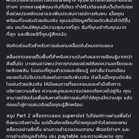
ฝึกจิตใจและระบบการคิดเชิงกลยุทธ์ คุณสามารถเปรียบเทียบเกม
ต่างๆ จากหลายผู้พัฒนาในที่เดียว ทำให้ไม่ต้องสลับเว็บไซต์บ่อย
ซึ่งช่วยประหยัดเวลาและเพิ่มประสบการณ์การค้นพบ เมื่อคุณ
พร้อมที่จะเล่นด้วยเงินจริง คุณจะมีข้อมูลที่ช่วยตัดสินใจได้ดีขึ้น
เช่น เกมไหนให้คุณมีความสุขมากที่สุด ธีมที่คุณเข้ากับคุณมาก
ที่สุด และฟีเจอร์ที่คุณรู้สึกถนัด
ข้อคิดส่วนตัวสำหรับการเล่นเกมสล็อตในโหมดทดลอง
สล็อตทดลองเป็นพื้นที่สำหรับความบันเทิงและการเรียนรู้มากกว่า
สิ่งอื่นใด บางคนอาจพบว่าการทดลองช่วยให้ลดความเครียดและ
เพลิดเพลิน ในขณะที่คุณสำรวจและเรียนรู้ อย่าลืมว่าบทเรียน
ของเดโมไม่รับประกันผลในการเดิมพันจริง ดังนั้นเมื่อคุณตัดสิน
ใจเล่นด้วยเงินจริง ให้มีแผนการที่รอบคอบและคำนึงถึงการ
บริหารความเสี่ยง ความสนุกและความปลอดภัยควรไปคู่กัน คุณ
สามารถใช้เดโมเพื่อค้นหาสไตล์การเล่นที่ทำให้คุณมีความสุข แล้ว
ค่อยนำสู่การเล่นจริงเมื่อคุณรู้สึกพร้อม
สรุป Part 2 สล็อตทดลอง superslot ไม่ใช่แค่ทางผ่านเพื่อไป
ถึงเกมจริงเท่านั้น แต่เป็นห้องเรียนที่ช่วยคุณเข้าใจโลกของเกม
สล็อตอย่างลึกซึ้ง ผ่านการสำรวจประเภทเกม ฟีเจอร์ต่างๆ และ
การอ่านข้อมูลสำคัญ เช่น paytable และความผันผวน คุณ