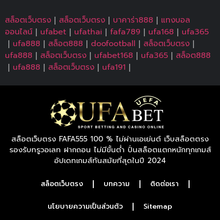
สล็อตเว็บตรง
｜
สล็อตเว็บตรง
｜
บาคาร่า888
｜
แทงบอล
ออนไลน์
｜
ufabet
｜
ufathai
｜
fafa789
｜
ufa168
｜
ufa365
｜
ufa888
｜
สล็อต888
｜
doofootball
｜
สล็อตเว็บตรง
｜
ufa888
｜
สล็อตเว็บตรง
｜
ufabet168
｜
ufa365
｜
สล็อต888
｜
ufa888
｜
สล็อตเว็บตรง
｜
ufa191
｜
สล็อตเว็บตรง FAFA555 100 % ไม่ผ่านเอเย่นต์ เว็บสล็อตตรง
รองรับทรูวอเลท ฝากถอน ไม่มีขั้นต่ำ ปั่นสล็อตแตกหนักทุกเกมส์
อัปเดทเกมส์ทันสมัยที่สุดในปี 2024
สล็อตเว็บตรง
บทความ
ติดต่อเรา
นโยบายความเป็นส่วนตัว
Sitemap