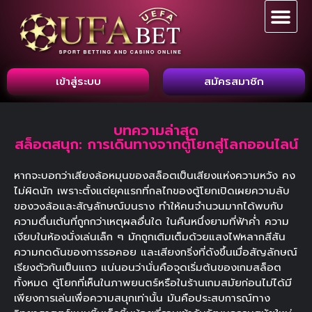
เข้าสู่ระบบ
สมัครสมาชิก
บทความล่าสุด
สล็อตสนุก: การเดินทางจากตู้โยกสู่โลกออนไลน์
หากจะบอกว่าเสียงล้อหมุนของสล็อตเป็นเสียงแห่งความหวัง คง
ไม่ผิดนัก เพราะตั้งแต่ยุคแรกที่กลไกของตู้โยกเปิดเผยความลับ
ของวงล้อและสัญลักษณ์บนราง ทำให้คนจำนวนมากได้พบกับ
ความตื่นเต้นที่ถูกกว่าเหตุผลอื่นใด ในคืนหนึ่งยามที่ฟ้าค่ำ ความ
เงียบในห้องนั่งเล่นเล็ก ๆ มักถูกเติมเต็มด้วยแสงไฟหลากสีสัน
ความกดดันของการรอคอย และเสียงกริ่งที่ดังขึ้นเมื่อสัญลักษณ์
เรียงตัวกันเป็นแถว แน่นอนว่านั่นคือจุดเริ่มต้นของเกมสล็อต
ทั้งหมด ตู้โยกที่เห็นในภาพยนตร์หรือในร้านเกมสมัยก่อนไม่ได้มี
เพียงการเล่นเพื่อความสนุกเท่านั้น มันคือประสบการณ์ทาง