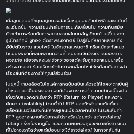
วิทยาศาสตร์แบบชิ้นเล็กชิ้นน้อยที่รวมเข้ากับวัฒนธรรมสมัยใหม่
เมื่อลูกกลอนที่หมุนอยู่บนวงล้อเริ่มหมุนเองด้วยไฟฟ้าและกลไกที่
ละเอียดขึ้น ความเรียบง่ายในการชนะก็เปลี่ยนไป ความทันสมัย
ก้าวเข้ามาพร้อมกับการขยายลายเส้นบนสัญลักษณ์ เปลี่ยนจาก
รูปโทรทัศน์ งูทอง ตีตราพระอาทิตย์ ไปสู่ธีมที่หลากหลาย ทั้ง
อียิปต์โบราณ แวมไพร์ ในจักรวาลแฟนตาซี หรือแม้กระทั่งแนว
ไซเบอร์พังก์ที่ผสมผสานความล้ำสมัยกับจิตวิญญาณของการ
ผจญภัย เสียงเพลงและจังหวะของแต่ละธีมถูกออกแบบมาเพื่อ
สร้างอารมณ์ ร้อยเรียงเข้ากับภาพเคลื่อนไหวให้เหมือนกับการเล่า
เรื่องสั้นที่ต้องการให้คุณมีส่วนร่วม
ในยุคนี้ เกมสล็อตไม่ใช่แค่การกดปุ่มสปินแล้วรอให้โชคชะตาเป็นผู้
กำหนด แต่เป็นประสบการณ์ที่ต้องการการทำความเข้าใจเบื้องต้น
เกี่ยวกับแนวคิดที่เรียกว่า RTP (Return to Player) และความ
ผันผวน (volatility) โดยทั่วไป RTP บอกถึงจำนวนเงินที่เกม
สล็อตมีแนวโน้มจะคืนให้กับผู้เล่นเมื่อเวลาผ่านไป ในระยะสั้นค่า
RTP สูงอาจหมายถึงโอกาสได้รางวัลบ่อยกว่า แต่รางวัลใหญ่
ไม่ใช่ทุกครั้งที่ปรากฏขึ้น ส่วนความผันผวนสูงจะหมายถึงการชนะ
ที่ไม่อาจเดาได้ง่ายแต่เมื่อชนะจะได้รางวัลใหญ่ ในทางกลับกัน