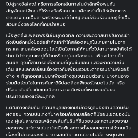
ไปสู่รางวัลใหญ่ หรือการเลือกเส้นทางในป่าลึกเพื่อพบกับ
สัญลักษณ์พิเศษที่ให้รางวัลพิเศษ แนวคิดเหล่านี้ไม่ใช่เพียงการ
ตกแต่ง แต่เป็นการสร้างระบบที่ทำให้ผู้เล่นมีส่วนร่วมและรู้สึกเป็น
ส่วนหนึ่งของโลกที่เกมนำเสนอ
เมื่อพูดถึงแพลตฟอร์มในยุคดิจิทัล ความสะดวกสบายในการเข้า
ถึงเป็นอีกหนึ่งปัจจัยสำคัญที่ทำให้สล็อตสนุกไม่เคยหายไปจาก
กระแส เกมสล็อตออนไลน์เปิดโอกาสให้คนทั่วไปสามารถเข้าถึงได้
ง่าย ไม่ว่าคุณจะอยู่ที่บ้านหรืออยู่บนท้องถนน เพียงปลายนิ้ว
สัมผัส คุณก็สามารถเลือกเกมที่คุณชื่นชอบ แสวงหาความตื่น
เต้น และแลกเปลี่ยนเรื่องราวกับเพื่อนร่วมชะตากรรมผ่านฟีเจอร์
ต่าง ๆ ที่ถูกออกแบบมาเพื่อสร้างชุมชนรอบตัวเกม บางคนอาจ
ร่วมมือร่วมใจในการค้นหาวิธีปลดล็อกฟีเจอร์โหมดโบนัส หรือ
ปรึกษากันเกี่ยวกับเทคนิคการวางเดิมพันที่เหมาะสมกับงบ
ประมาณของแต่ละบุคคล
แต่ในทางกลับกัน ความสนุกของเกมไม่ควรถูกมองข้ามความรับ
ผิดชอบ ความบันเทิงที่มาพร้อมกับเกมสล็อตก็มีขอบเขตของมัน
เอง ผู้เล่นสามารถเพลิดเพลินกับธีมที่ชื่นชอบและความสวยงาม
ของภาพ แต่การเล่นอย่างมีสติและการตั้งขอบเขตการใช้งานเป็น
เรื่องที่ไม่ควรมองข้าม การเล่นที่ยาวนานโดยไม่มีการหยุดพัก