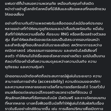
แฟนตาซีก็นำเสนอความผจญภัย เหมือนกับคุณกำลังเปิด
หน้าต่างเข้าสู่โลกอีกโลกหนึ่งที่มีสีสันและเสียงเพลงที่คอยชักชวน
ให้ลองเสี่ยง
อย่างที่ทราบกันดีว่าแพลตฟอร์มสล็อตออนไลน์มีองค์ประกอบ
หลายอย่างที่ทำให้เกมดูยุติธรรมและน่าตื่นเต้นพร้อมกัน หนึ่งใน
สิ่งที่ทำให้เกิดความเชื่อถือ คือระบบ RNG หรือเครื่องสร้างตัวเลข
สุ่ม ซึ่งทำให้ผลลัพธ์ของแต่ละรอบเป็นอิสระจากรอบก่อนหน้า
และสำหรับผู้ที่ชอบลึกลงไปในรายละเอียด สหวิทยาการระหว่าง
คณิตศาสตร์ จริยธรรมการออกแบบ และเทคโนโลยีเสียงที่
ลงตัว ทำให้เกมไม่ใช่เรื่องของโชคลาภอย่างเดียว แต่มันเป็นงาน
ศิลปะที่ต้องคำนึงถึงความสมดุลระหว่างความบันเทิง ความ
ยุติธรรม และความคุ้มค่า
นักออกแบบมักต้องคิดถึงประสบการณ์ผู้เล่นในระยะยาว ความ
สามารถในการเข้าถึง (accessibility) ความชัดเจนของกติกา
และความหลากหลายของรางวัลที่สามารถเรียกร้องได้ โดยทั่วไป
เกมสล็อตแต่ละเกมจะมีโครงสร้างแจกรางวัลที่ชัดเจน มี
สัญลักษณ์พิเศษที่เรียกรอบโบนัส มีสปินฟรี และรางวัลตอบแทน
ที่หลากหลาย บางครั้งฟีเจอร์โบนัสก็ทำให้ผู้เล่นได้สัมผัสกับเรื่อง
ราวในธีมอย่างใกล้ชิดมากขึ้น เช่น การเลือกปริศนาเพื่อเปิดทาง