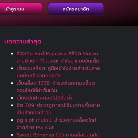
เข้าสู่ระบบ
สมัครสมาชิก
บทความล่าสุด
รีวิวเกม Bird Paradise สล็อต Slotxo
เกมยิงนก ที่ไม่นกนะ กำไรมาแบบจัดเต็ม
เว็บรวมสล็อต: คู่มือเข้าใจง่ายสำหรับสาย
นักปั่นสล็อตยุคดิจิทัล
เว็บสล็อต 1668: สำรวจโลกเกมสล็อต
ออนไลน์ที่น่าตื่นเต้น
เว็บพนันฝากถอนไม่มีขั้นต่ำ
ฮิต 789: ปรากฏการณ์เรียบง่ายที่กลาย
เป็นชีวิตประจำวัน
pg slot เกมใหม่: สำรวจเกมสล็อตใหม่
จากค่าย PG Slot
Sweet Bonanza รีวิว เกมสล็อตสุดฮิต