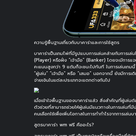
ความรู้พื้นฐานเกี่ยวกับบาคาร่าและการใช้สูตร
บาคาร่าเป็นเกมไพ่ที่มีรูปแบบการเล่นคล้ายกับการเล่นไพ่
(Player) หรือฝั่ง “เจ้ามือ” (Banker) โดยจะมีการแจ
คะแนนสูงกว่า 9 แต้มก็จะชนะไปทันที ในการเล่นเกมนี้
“ผู้เล่น” “เจ้ามือ” หรือ “เสมอ” นอกจากนี้ ยังมีการเดิ
จ่ายเงินในแต่ละประเภทจะแตกต่างกันไป
เมื่อเข้าใจพื้นฐานของบาคาร่าแล้ว สิ่งสำคัญที่ผู้เล่
ตัวช่วยที่สามารถช่วยให้ผู้เล่นมีแนวทางในการเล่นที่ม
คนเลือกใช้เพื่อเพิ่มโอกาสในการทำกำไรจากการเล่นบา
สูตรบาคาร่า wm ฟรี คืออะไร?
สูตรบาคาร่า wm ฟรี เป็นเทคนิคหรือเครื่องมือที่พ