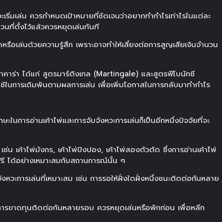
ะเริ่มเล่น ควรกำหนดเป้าหมายที่ชัดเจนว่าอยากทำกำไรเท่าไรในแต่ละ
ที่ตั้งไว้แล้วควรหยุดเล่นทันที
ดหรือเล่นด้วยความรู้สึก เพราะอาจทำให้เสี่ยงต่อการสูญเสียเงินจำนวน
นบาคาร่า ได้แก่ สูตรมาร์ติงเกล (Martingale) และสูตรฟีโบนักชี
ี่ใช้ในการเดิมพันตามผลการเล่น เพื่อเพิ่มโอกาสในการกลับมาทำกำไร
ในการอ่านเค้าไพ่และการจับจังหวะการเล่นก็เป็นอีกหนึ่งปัจจัยที่จะ
เช่น เค้าไพ่มังกร, เค้าไพ่ปิงปอง, เค้าไพ่สองตัวตัด ซึ่งการอ่านเค้าไพ่
ฟรี ได้อย่างเหมาะสมกับสถานการณ์นั้น ๆ
ังหวะการเล่นที่เหมาะสม เช่น การรอให้ฝั่งใดฝั่งหนึ่งชนะติดต่อกันหลาย
นมีการขาดทุนติดต่อกันหลายรอบ ควรหยุดเล่นหรือพักก่อน เพื่อหลีก