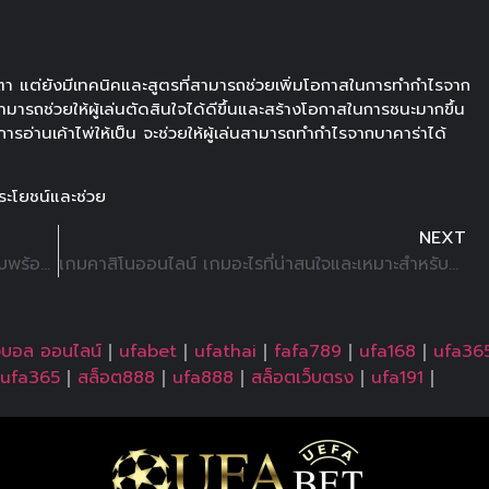
ะตา แต่ยังมีเทคนิคและสูตรที่สามารถช่วยเพิ่มโอกาสในการทำกำไรจาก
สามารถช่วยให้ผู้เล่นตัดสินใจได้ดีขึ้นและสร้างโอกาสในการชนะมากขึ้น
รอ่านเค้าไพ่ให้เป็น จะช่วยให้ผู้เล่นสามารถทำกำไรจากบาคาร่าได้
ประโยชน์และช่วย
NEXT
โปรโมชั่น เว็บพนัน อันดับ 1 เครดิตฟรีมีแจกเพียบพร้อมข้อเสนอดีๆอีกมากมาย
เกมคาสิโนออนไลน์ เกมอะไรที่น่าสนใจและเหมาะสำหรับมือใหม่
บอล ออนไลน์
｜
ufabet
｜
ufathai
｜
fafa789
｜
ufa168
｜
ufa36
ufa365
｜
สล็อต888
｜
ufa888
｜
สล็อตเว็บตรง
｜
ufa191
｜