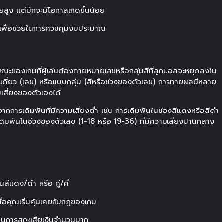
ยสูง แต่มักจะมีโอกาสเกิดขึ้นน้อย
li เพื่อช่วยในการควบคุมงบประมาณ
กษณะของเกมที่ผู้เล่นต้องทายหมายเลขหรือกลุ่มสีที่ลูกบอลจะหยุดลงใน
เดี่ยว (เลข) หรือแบบกลุ่ม (สีหรือช่วงของตัวเลข) การทายผลมีหลาย
เสี่ยงของตัวเองได้
ล่นจากการเดิมพันที่มีความเสี่ยงต่ำ เช่น การเดิมพันในช่องสีแดงหรือสีดำ
ิมพันในช่วงของตัวเลข (1-18 หรือ 19-36) ที่มีความเสี่ยงปานกลาง
นสีแดง/ดำ หรือ คู่/คี่
มื่อคุณเริ่มคุ้นเคยกับกฎของเกม
ในการสูญเสียเงินจำนวนมาก