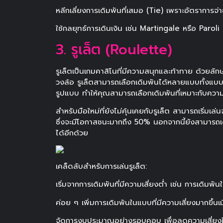
หลีกเลี่ยงการเดิมพันที่เสมอ (Tie) เพราะอัตราการจ่า
ใช้กลยุทธ์การเดินเงิน เช่น Martingale หรือ Paro
3. รูเล็ต (Roulette)
รูเล็ตเป็นเกมคาสิโนที่มีความสนุกและท้าทาย ด้วยลั
วงล้อ รูเล็ตสามารถเลือกเดิมพันได้หลายแบบทั้งแบบ
รูปแบบ ทำให้คุณสามารถเลือกเดิมพันที่เหมาะกับความ
สำหรับมือใหม่ที่ยังไม่คุ้นเคยกับรูเล็ต สามารถเริ่มเ
ซึ่งจะมีโอกาสชนะมากถึง 50% นอกจากนี้ยังสามารถเด
ได้อีกด้วย
เคล็ดลับสำหรับการเล่นรูเล็ต:
เริ่มจากการเดิมพันที่มีความเสี่ยงต่ำ เช่น การเดิมพันใ
ค่อย ๆ เพิ่มการเดิมพันในแบบที่มีความเสี่ยงมากขึ้นเ
จัดการงบประมาณอย่างรอบคอบ เพื่อลดความเสี่ยง