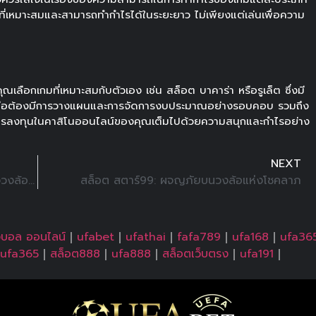
เหมาะสมและสามารถทำกำไรได้ในระยะยาว ไม่เพียงแต่เล่นเพื่อความ
ุณเลือกเกมที่เหมาะสมกับตัวเอง เช่น สล็อต บาคาร่า หรือรูเล็ต ซึ่งมี
ัญคือต้องมีการวางแผนและการจัดการงบประมาณอย่างรอบคอบ รวมถึง
ให้การลงทุนในคาสิโนออนไลน์ของคุณเต็มไปด้วยความสนุกและกำไรอย่าง
NEXT
สล็อตแตก100000: เรื่องเล่าผ่านเสียงหมุนของวงล้อและหัวใจที่ยังคงเช็คอินกับความฝัน
สล็อต สตาร์99: ผจญภัยบนวงล้อแห่งโชคลาภ
บอล ออนไลน์
｜
ufabet
｜
ufathai
｜
fafa789
｜
ufa168
｜
ufa36
ufa365
｜
สล็อต888
｜
ufa888
｜
สล็อตเว็บตรง
｜
ufa191
｜