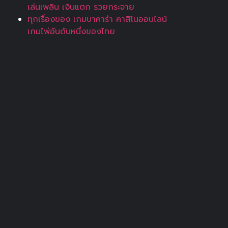
เล่นเพลิน เงินแตก รวยกระจาย
ทุกเรื่องของ เกมบาคาร่า คาสิโนออนไลน์
เกมไพ่อันดับหนึ่งของไทย