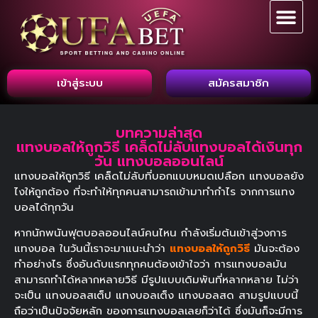
เข้าสู่ระบบ
สมัครสมาชิก
บทความล่าสุด
แทงบอลให้ถูกวิธี เคล็ดไม่ลับแทงบอลได้เงินทุก
วัน แทงบอลออนไลน์
แทงบอลให้ถูกวิธี เคล็ดไม่ลับที่บอกแบบหมดเปลือก แทงบอลยัง
ไงให้ถูกต้อง ที่จะทำให้ทุกคนสามารถเข้ามาทำกำไร จากการแทง
บอลได้ทุกวัน
หากนักพนันฟุตบอลออนไลน์คนไหน กำลังเริ่มต้นเข้าสู่วงการ
แทงบอล ในวันนี้เราจะมาแนะนำว่า
แทงบอลให้ถูกวิธี
มันจะต้อง
ทำอย่างไร ซึ่งอันดับแรกทุกคนต้องเข้าใจว่า การแทงบอลมัน
สามารถทำได้หลากหลายวิธี มีรูปแบบเดิมพันที่หลากหลาย ไม่ว่า
จะเป็น แทงบอลสเต็ป แทงบอลเต็ง แทงบอลสด สามรูปแบบนี้
ถือว่าเป็นปัจจัยหลัก ของการแทงบอลเลยก็ว่าได้ ซึ่งมันก็จะมีการ