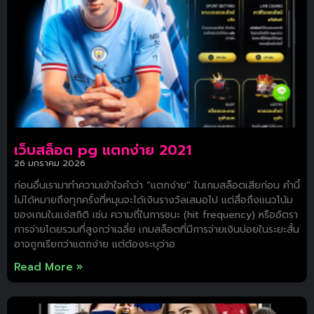
เว็บสล็อต pg แตกง่าย 2021
26 มกราคม 2026
ก่อนอื่นเรามาทำความเข้าใจคำว่า “แตกง่าย” ในเกมสล็อตเสียก่อน คำนี้
ไม่ได้หมายถึงทุกครั้งที่หมุนจะได้เงินรางวัลเสมอไป แต่สื่อถึงแนวโน้ม
ของเกมในแง่สถิติ เช่น ความถี่ในการชนะ (hit frequency) หรืออัตรา
การจ่ายโดยรวมที่สูงกว่าเฉลี่ย เกมสล็อตที่มีการจ่ายเงินบ่อยในระยะสั้น
อาจถูกเรียกว่าแตกง่าย แต่ต้องระบุว่าอ
Read More »