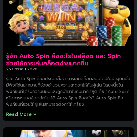
รู้จัก Auto Spin คืออะไรในสล็อต และ Spin
ช่วยให้การเล่นสล็อตง่ายมากขึ้น
26 มกราคม 2026
รู้จัก Auto Spin คืออะไรในสล็อต การเล่นสล็อตออนไลน์ในปัจจุบันนั้น
มีฟังก์ชันมากมายที่ช่วยอำนวยความสะดวกให้กับผู้เล่น โดยหนึ่งใน
ฟังก์ชันที่ได้รับความนิยมและถูกนำมาใช้กันมากที่สุด คือ “Auto Spin”
หรือการหมุนสล็อตอัตโนมัติ Auto Spin คืออะไร? Auto Spin คือ
ฟังก์ชันที่ช่วยให้ผู้เล่นสามารถตั้งค่าให้เครื่อง
Read More »