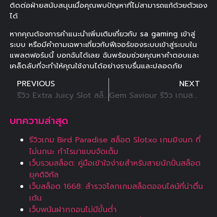
ติดต่อฝ่ายสนับสนุนเมื่อคุณพบปัญหาที่ไม่สามารถแก้ด้วยตัวเอง
ได้
หากคุณต้องการคำแนะนำเพิ่มเติมเกี่ยวกับ sa gaming เข้าสู่
ระบบ หรือมีคำถามเฉพาะเกี่ยวกับฟีเจอร์ของระบบเข้าสู่ระบบใน
แพลตฟอร์มนี้ บอกฉันได้เลย ฉันพร้อมช่วยคุณหาคำตอบและ
เคล็ดลับที่จะทำให้คุณใช้งานได้อย่างราบรื่นและปลอดภัย
PREVIOUS
NEXT
รีวิว Extra Juicy Slot สล็อตค่าย Pragmatic Play เล่นง่าย ถูกใจมือใหม่
Gem Saviour รีวิว เกมสล็อตผู้พิชิตอัญมณี แนวแอดเวนเจอร์ แสนสนุก
บทความล่าสุด
รีวิวเกม Bird Paradise สล็อต Slotxo เกมยิงนก ที่
ไม่นกนะ กำไรมาแบบจัดเต็ม
เว็บรวมสล็อต: คู่มือเข้าใจง่ายสำหรับสายนักปั่นสล็อต
ยุคดิจิทัล
เว็บสล็อต 1668: สำรวจโลกเกมสล็อตออนไลน์ที่น่าตื่น
เต้น
เว็บพนันฝากถอนไม่มีขั้นต่ำ