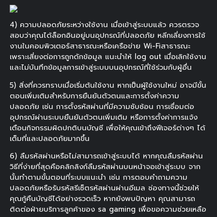
4) ความปลอดภัยระหว่างใช้งาน เมื่อเข้าสู่ระบบแล้ว ควรตรวจ
สอบว่าคุณได้ล็อกอินอยู่บนอุปกรณ์ที่ปลอดภัย หลีกเลี่ยงการใช้
งานในคอมพิวเตอร์สาธารณะหรือเครือข่าย Wi-Fiสาธารณะ
เพราะเสี่ยงต่อการถูกดักข้อมูล แนะนำให้ log out เมื่อเลิกใช้งาน
และไม่บันทึกข้อมูลการเข้าสู่ระบบบนอุปกรณ์ที่ใช้ร่วมกับผู้อื่น
5) สิ่งที่ควรทราบเมื่อเริ่มต้นใช้งาน หากเป็นผู้ใช้งานใหม่ อาจมีขั้น
ตอนเพิ่มเติมสำหรับการยืนยันตัวตนและการตั้งค่าความ
ปลอดภัย เช่น การตั้งรหัสผ่านที่มีความซับซ้อน การเชื่อมต่อ
อุปกรณ์ผ่านระบบยืนยันตัวตนเพิ่มเติม หรือการตั้งค่าการแจ้ง
เตือนกิจกรรมผิดปกติบนบัญชี เพื่อให้คุณเข้าถึงฟีเจอร์ต่างๆ ได้
เต็มที่และปลอดภัยมากขึ้น
6) ลืมรหัสผ่านหรือไม่สามารถเข้าสู่ระบบได้ หากคุณลืมรหัสผ่าน
วิธีที่ง่ายที่สุดคือคลิกลิงก์ลืมรหัสผ่านบนหน้าจอเข้าสู่ระบบ จาก
นั้นทำตามขั้นตอนที่ระบบแนะนำ เช่น การตอบคำถามความ
ปลอดภัยหรือรับรหัสรีเซ็ตรหัสผ่านผ่านอีเมล ช่องทางนี้ช่วยให้
คุณกู้คืนบัญชีได้อย่างรวดเร็ว หากยังพบปัญหา คุณสามารถ
ติดต่อฝ่ายบริการลูกค้าของ sa gaming เพื่อขอความช่วยเหลือ