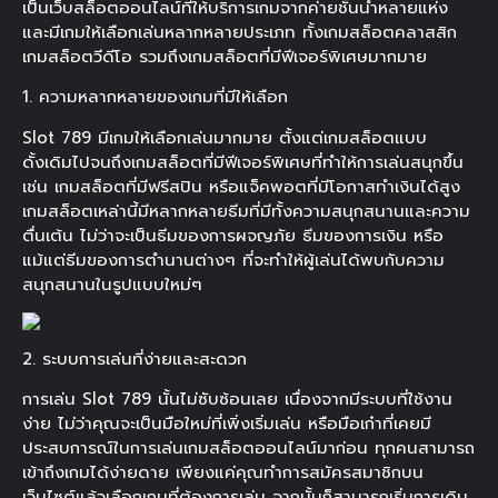
เป็นเว็บสล็อตออนไลน์ที่ให้บริการเกมจากค่ายชั้นนำหลายแห่ง
และมีเกมให้เลือกเล่นหลากหลายประเภท ทั้งเกมสล็อตคลาสสิก
เกมสล็อตวีดีโอ รวมถึงเกมสล็อตที่มีฟีเจอร์พิเศษมากมาย
1. ความหลากหลายของเกมที่มีให้เลือก
Slot 789 มีเกมให้เลือกเล่นมากมาย ตั้งแต่เกมสล็อตแบบ
ดั้งเดิมไปจนถึงเกมสล็อตที่มีฟีเจอร์พิเศษที่ทำให้การเล่นสนุกขึ้น
เช่น เกมสล็อตที่มีฟรีสปิน หรือแจ็คพอตที่มีโอกาสทำเงินได้สูง
เกมสล็อตเหล่านี้มีหลากหลายธีมที่มีทั้งความสนุกสนานและความ
ตื่นเต้น ไม่ว่าจะเป็นธีมของการผจญภัย ธีมของการเงิน หรือ
แม้แต่ธีมของการตำนานต่างๆ ที่จะทำให้ผู้เล่นได้พบกับความ
สนุกสนานในรูปแบบใหม่ๆ
2. ระบบการเล่นที่ง่ายและสะดวก
การเล่น Slot 789 นั้นไม่ซับซ้อนเลย เนื่องจากมีระบบที่ใช้งาน
ง่าย ไม่ว่าคุณจะเป็นมือใหม่ที่เพิ่งเริ่มเล่น หรือมือเก๋าที่เคยมี
ประสบการณ์ในการเล่นเกมสล็อตออนไลน์มาก่อน ทุกคนสามารถ
เข้าถึงเกมได้ง่ายดาย เพียงแค่คุณทำการสมัครสมาชิกบน
เว็บไซต์แล้วเลือกเกมที่ต้องการเล่น จากนั้นก็สามารถเริ่มการเดิม