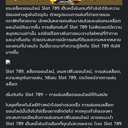
เกมสล็อตออนไลน์ Slot 789 เป็นหนึ่งในเกมที่กำลังได้รับความ
นิยมอย่างสูงในปัจจุบัน ด้วยรูปแบบการเล่นที่ง่ายดายและ
กราฟิกที่สวยงาม นักพนันหลายคนหันมาสนใจและเล่นเกมสล็อต
ออนไลน์กันมากขึ้น การเลือกเล่นที่ Slot 789 ไม่เพียงแต่มีความ
สนุกสนานเท่านั้น แต่ยังมีโอกาสในการชนะรางวัลใหญ่ที่ท้าทาย
และน่าตื่นเต้น ด้วยประสบการณ์การเล่นที่ดีและความหลากหลาย
ของเกมที่น่าสนใจ วันนี้เราจะมาทำความรู้จักกับ Slot 789 กันให้
มากขึ้น
Slot 789, สล็อตออนไลน์, เกมคาสิโนออนไลน์, การเล่นสล็อต,
ความสนุกในการเล่น, วิธีเล่น Slot 789, ประโยชน์จากการเล่น
สล็อต
เริ่มต้นกับ Slot 789 – การเล่นสล็อตออนไลน์ที่ทันสมัย
ในยุคที่เทคโนโลยีก้าวหน้าไปอย่างรวดเร็ว การเล่นเกมสล็อต
ออนไลน์นั้นจึงไม่ใช่เรื่องยากอีกต่อไป หากคุณกำลังมองหา
ประสบการณ์ใหม่ในการเล่นเกมคาสิโนออนไลน์ เราขอแนะนำ
Slot 789 เป็นหนึ่งในตัวเลือกที่คุณไม่ควรพลาด โดย Slot 789