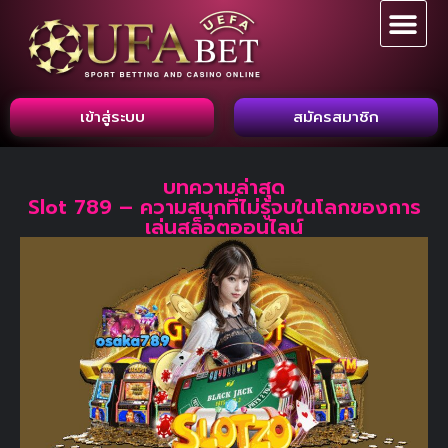
เข้าสู่ระบบ
สมัครสมาชิก
บทความล่าสุด
Slot 789 – ความสนุกที่ไม่รู้จบในโลกของการ
เล่นสล็อตออนไลน์