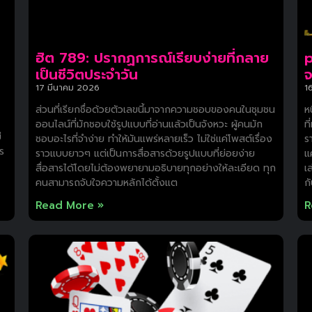
ฮิต 789: ปรากฏการณ์เรียบง่ายที่กลาย
p
เป็นชีวิตประจำวัน
จ
17 มีนาคม 2026
1
ส่วนที่เรียกชื่อด้วยตัวเลขนี้มาจากความชอบของคนในชุมชน
ห
ออนไลน์ที่มักชอบใช้รูปแบบที่อ่านแล้วเป็นจังหวะ ผู้คนมัก
ท
ี
ชอบอะไรที่จำง่าย ทำให้มันแพร่หลายเร็ว ไม่ใช่แค่โพสต์เรื่อง
ร
ร
ราวแบบยาวๆ แต่เป็นการสื่อสารด้วยรูปแบบที่ย่อยง่าย
แ
สื่อสารได้โดยไม่ต้องพยายามอธิบายทุกอย่างให้ละเอียด ทุก
เ
คนสามารถจับใจความหลักได้ตั้งแต
ก
Read More »
R