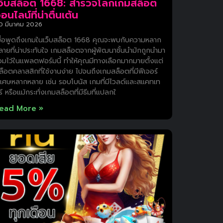
ว็บสล็อต 1668: สำรวจโลกเกมสล็อต
อนไลน์ที่น่าตื่นเต้น
0 มีนาคม 2026
มื่อพูดถึงเกมในเว็บสล็อต 1668 คุณจะพบกับความหลาก
ลายที่น่าประทับใจ เกมสล็อตจากผู้พัฒนาชั้นนำมักถูกนำมา
วมไว้ในแพลตฟอร์มนี้ ทำให้คุณมีทางเลือกมากมายตั้งแต่
ล็อตคลาสสิกที่ใช้งานง่าย ไปจนถึงเกมสล็อตที่มีฟีเจอร์
ิเศษหลากหลาย เช่น รอบโบนัส เกมที่มีไวลด์และสแคทเท
ร์ หรือแม้กระทั่งเกมสล็อตที่มีธีมที่แปลกใ
ead More »