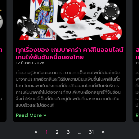
ต
ทุกเรื่องของ เกมบาคาร่า คาสิโนออนไลน์
ส
เกมไพ่อันดับหนึ่งของไทย
เ
12 มีนาคม 2026
1
ทำความรู้จักกับเกมบาคาร่า บาคาร่าเป็นเกมไพ่ที่มีต้นกำเนิด
ส
มาจากประเทศอิตาลีและได้รับความนิยมเพิ่มขึ้นในคาสิโนทั่ว
พ
โลก โดยเฉพาะในประเทศที่มีคาสิโนออนไลน์ที่เปิดให้บริการ
ท
การเล่นบาคาร่าไม่ต้องการทักษะพิเศษหรือกลยุทธ์ที่ซับซ้อน
ม
ม
จึงทำให้เกมนี้เป็นที่นิยมในหมู่นักพนันที่มองหาความบันเทิง
เ
แบบเร็วและไม่ต้องเสี
บ
Read More »
R
«
1
2
3
…
31
»