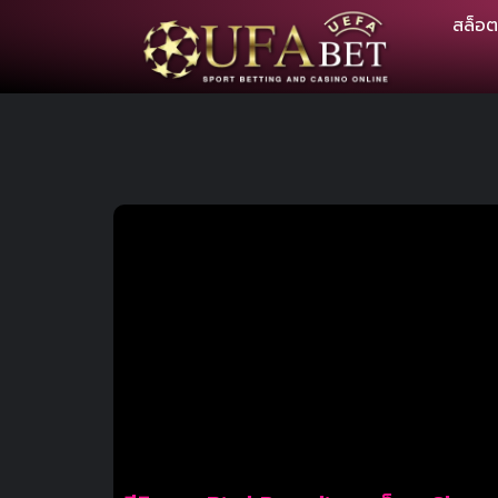
สล็อต