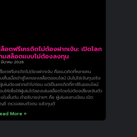
ล็อตฟรีเครดิตไม่ต้องฝากเงิน: เปิดโลก
กมสล็อตแบบไม่ต้องลงทุน
1 มีนาคม 2026
ล็อตฟรีเครดิตไม่ต้องฝากเงิน คือแนวคิดที่หลายคน
บเห็นเมื่อเข้าสู่โลกของสล็อตออนไลน์ มันไม่ใช่เงินทุนจริง
ี่ผู้เล่นต้องฝากเข้าไปก่อน แต่เป็นเครดิตที่คาสิโนออนไลน์
อบให้เพื่อให้ผู้เล่นได้ลองเล่นสล็อตโดยไม่ต้องเสี่ยงเงินตัว
องในขั้นต้น คำอธิบายง่ายๆ คือ ผู้เล่นลงทะเบียน เปิด
ัญชี ตรวจสอบตัวตน แล้วทุนตั
ead More »