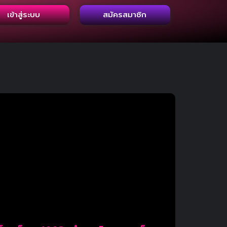
เข้าสู่ระบบ
สมัครสมาชิก